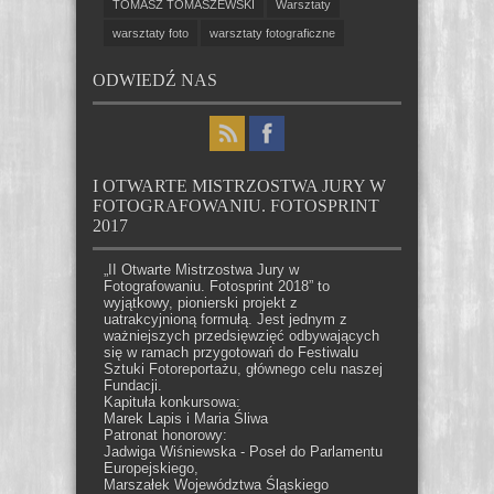
TOMASZ TOMASZEWSKI
Warsztaty
warsztaty foto
warsztaty fotograficzne
ODWIEDŹ NAS
I OTWARTE MISTRZOSTWA JURY W
FOTOGRAFOWANIU. FOTOSPRINT
2017
„II Otwarte Mistrzostwa Jury w
Fotografowaniu. Fotosprint 2018” to
wyjątkowy, pionierski projekt z
uatrakcyjnioną formułą. Jest jednym z
ważniejszych przedsięwzięć odbywających
się w ramach przygotowań do Festiwalu
Sztuki Fotoreportażu, głównego celu naszej
Fundacji.
Kapituła konkursowa:
Marek Lapis i Maria Śliwa
Patronat honorowy:
Jadwiga Wiśniewska - Poseł do Parlamentu
Europejskiego,
Marszałek Województwa Śląskiego