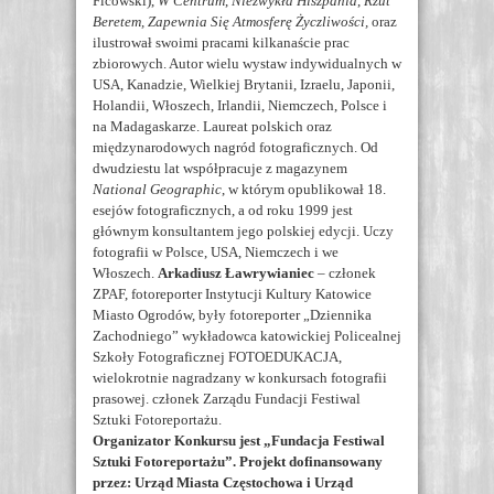
Ficowski),
W Centrum
,
Niezwykła Hiszpania
,
Rzut
Beretem, Zapewnia Się Atmosferę Życzliwości,
oraz
ilustrował swoimi pracami kilkanaście prac
zbiorowych. Autor wielu wystaw indywidualnych w
USA, Kanadzie, Wielkiej Brytanii, Izraelu, Japonii,
Holandii, Włoszech, Irlandii, Niemczech, Polsce i
na Madagaskarze. Laureat polskich oraz
międzynarodowych nagród fotograficznych. Od
dwudziestu lat współpracuje z magazynem
National Geographic
, w którym opublikował 18.
esejów fotograficznych, a od roku 1999 jest
głównym konsultantem jego polskiej edycji. Uczy
fotografii w Polsce, USA, Niemczech i we
Włoszech.
Arkadiusz Ławrywianiec
– członek
ZPAF, fotoreporter Instytucji Kultury Katowice
Miasto Ogrodów, były fotoreporter „Dziennika
Zachodniego” wykładowca katowickiej Policealnej
Szkoły Fotograficznej FOTOEDUKACJA,
wielokrotnie nagradzany w konkursach fotografii
prasowej. członek Zarządu Fundacji Festiwal
Sztuki Fotoreportażu.
Organizator Konkursu jest „Fundacja Festiwal
Sztuki Fotoreportażu”. Projekt dofinansowany
przez: Urząd Miasta Częstochowa i Urząd