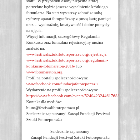
startu. W przypadku osoby niepełnoletniej
potrzebne będzie jeszcze wypełnienie krótkiego
formularza. Na start wystarczy zabrać ze sobą
cyfrowy aparat fotograficzny z pustą kartę pamięci
oraz… wyobraźnię, kreatywność i dobre pomysły
na ujęcia.
Więcej informacji, szczegółowy Regulamin
Konkursu oraz formularz rejestracyjny można
znaleźć na:
www.festiwalsztukifotoreportazu.org/rejestracja
www.festiwalsztukifotoreportazu.org/regulamin-
konkursu-fotomaraton-2016/
lub
www.fotomaraton.org
Profil na portalu społecznościowym:
www.facebook.com/fundacjafotoreportazu
Wydarzenie na profilu społecznościowym:
https://www.facebook.com/events/524042324461768/
Kontakt dla mediów:
biuro@festiwalfotoreportazu.pl
Serdecznie zapraszamy! Zarząd Fundacji Festiwal
Sztuki Fotoreportażu
Serdecznie zapraszamy!
Zarząd Fundacji Festiwal Sztuki Fotoreportażu