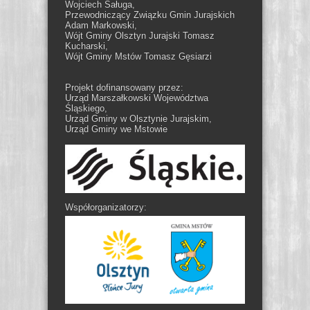
Wojciech Saługa,
Przewodniczący Związku Gmin Jurajskich
Adam Markowski,
Wójt Gminy Olsztyn Jurajski Tomasz
Kucharski,
Wójt Gminy Mstów Tomasz Gęsiarzi
Projekt dofinansowany przez:
Urząd Marszałkowski Województwa
Śląskiego,
Urząd Gminy w Olsztynie Jurajskim,
Urząd Gminy we Mstowie
Współorganizatorzy: