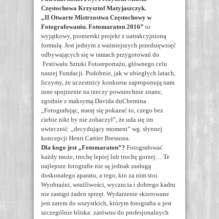
Częstochowa Krzysztof Matyjaszczyk.
„II Otwarte Mistrzostwa Częstochowy w
Fotografowaniu. Fotomaraton 2016”
to
wyjątkowy, pionierski projekt z uatrakcyjnioną
formułą. Jest jednym z ważniejszych przedsięwzięć
odbywających się w ramach przygotowań do
Festiwalu Sztuki Fotoreportażu, głównego celu
naszej Fundacji. Podobnie, jak w ubiegłych latach,
liczymy, że uczestnicy konkursu zaproponują nam
inne spojrzenie na rzeczy powszechnie znane,
zgodnie z maksymą Davida duChemina
„Fotografując, staraj się pokazać to, czego bez
ciebie nikt by nie zobaczył”, że uda się im
uwiecznić „decydujący moment” wg. słynnej
koncepcji Henri Cartier Bressona.
Dla kogo jest „Fotomaraton”?
Fotografować
każdy może, trochę lepiej lub trochę gorzej… Te
najlepsze fotografie nie są jednak zasługą
doskonałego aparatu, a tego, kto za nim stoi.
Wyobraźni, wrażliwości, wyczucia i dobrego kadru
nie zastąpi żaden sprzęt. Wydarzenie skierowane
jest zatem do wszystkich, którym fotografia u jest
szczególnie bliska: zarówno do profesjonalnych