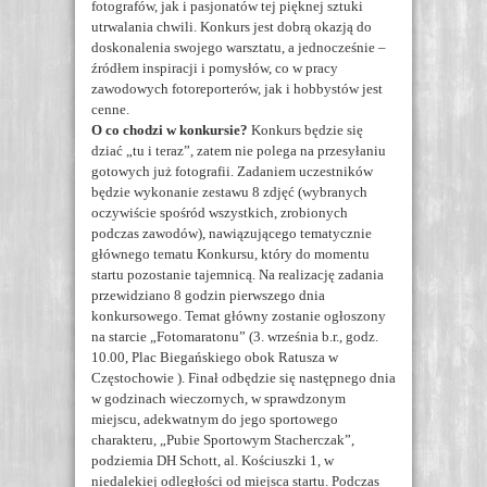
fotografów, jak i pasjonatów tej pięknej sztuki
utrwalania chwili. Konkurs jest dobrą okazją do
doskonalenia swojego warsztatu, a jednocześnie –
źródłem inspiracji i pomysłów, co w pracy
zawodowych fotoreporterów, jak i hobbystów jest
cenne.
O co chodzi w konkursie?
Konkurs będzie się
dziać „tu i teraz”, zatem nie polega na przesyłaniu
gotowych już fotografii. Zadaniem uczestników
będzie wykonanie zestawu 8 zdjęć (wybranych
oczywiście spośród wszystkich, zrobionych
podczas zawodów), nawiązującego tematycznie
głównego tematu Konkursu, który do momentu
startu pozostanie tajemnicą. Na realizację zadania
przewidziano 8 godzin pierwszego dnia
konkursowego. Temat główny zostanie ogłoszony
na starcie „Fotomaratonu” (3. września b.r., godz.
10.00, Plac Biegańskiego obok Ratusza w
Częstochowie ). Finał odbędzie się następnego dnia
w godzinach wieczornych, w sprawdzonym
miejscu, adekwatnym do jego sportowego
charakteru, „Pubie Sportowym Stacherczak”,
podziemia DH Schott, al. Kościuszki 1, w
niedalekiej odległości od miejsca startu. Podczas