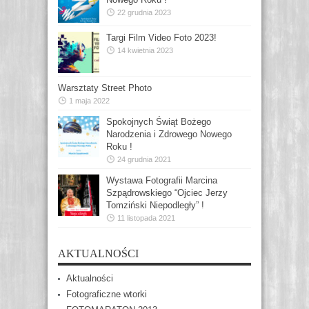
22 grudnia 2023
Targi Film Video Foto 2023!
14 kwietnia 2023
Warsztaty Street Photo
1 maja 2022
Spokojnych Świąt Bożego
Narodzenia i Zdrowego Nowego
Roku !
24 grudnia 2021
Wystawa Fotografii Marcina
Szpądrowskiego “Ojciec Jerzy
Tomziński Niepodległy” !
11 listopada 2021
AKTUALNOŚCI
Aktualności
Fotograficzne wtorki