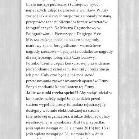
finału nastąpi publiczny i turniejowy wybór
najlepszych zdjęć i ogłoszenie wyników. W Jury
zasiądą takie sławy fotoreportażu a obrady zostaną
przeprowadzane publicznie w formie warsztatów
fotograficznych. Na Mistrza Częstochowy w
Fotografowaniu, Pierwszego i Drugiego V-ce
Mistrza czekają medale oraz cenne nagrody –
markowy aparat fotograficzne – wartościowe
nagrody rzeczowe – będą także dodatkowe nagrody
dla najlepszego fotografa z Częstochowy.
Po zakończeniu części konkursowej przewidziane
jest spotkanie z członkami Kapituły i prezentacja
ich prac. Cały czas będzie też możliwość
przetestowania zaawansowanych aparatów Firmy
Sony i spotkania konsultantem tej Firmy.
Jakie warunki trzeba spełnić?
Aby wziąć udział w
konkursie, należy najpóźniej na dzień przed
startem wypełnić prosty formularz rejestracyjny,
dostępny w formie elektronicznej na stronie
internetowej organizatora, a także dokonać opłaty
rejestracyjnej w wysokości 10 zł (w przypadku,
jeśli wpłata nastąpi do 31 sierpnia 2016) lub 15 zł
jeśli wpłata nastąpi po 31. sierpnia lub w dniu