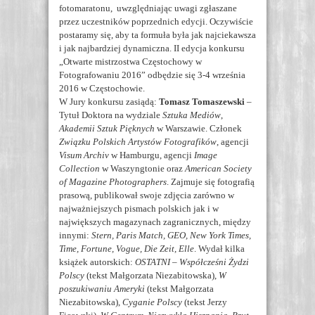
fotomaratonu, uwzględniając uwagi zgłaszane
przez uczestników poprzednich edycji. Oczywiście
postaramy się, aby ta formuła była jak najciekawsza
i jak najbardziej dynamiczna. II edycja konkursu
„Otwarte mistrzostwa Częstochowy w
Fotografowaniu 2016” odbędzie się 3-4 września
2016 w Częstochowie.
W Jury konkursu zasiądą:
Tomasz Tomaszewski
–
Tytuł Doktora na wydziale
Sztuka Mediów
,
Akademii Sztuk Pięknych
w Warszawie. Członek
Związku Polskich Artystów Fotografików
, agencji
Visum Archiv
w Hamburgu, agencji
Image
Collection
w Waszyngtonie oraz
American Society
of Magazine Photographers
. Zajmuje się fotografią
prasową, publikował swoje zdjęcia zarówno w
najważniejszych pismach polskich jak i w
największych magazynach zagranicznych, między
innymi:
Stern, Paris Match, GEO, New York Times,
Time, Fortune, Vogue, Die Zeit, Elle
. Wydał kilka
książek autorskich:
OSTATNI – Współcześni Żydzi
Polscy
(tekst Małgorzata Niezabitowska),
W
poszukiwaniu Ameryki
(tekst Małgorzata
Niezabitowska),
Cyganie Polscy
(tekst Jerzy