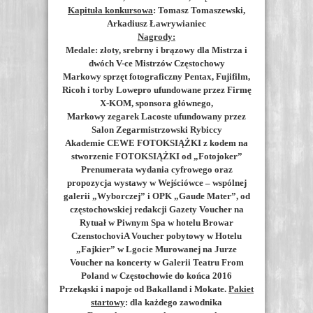
Kapituła konkursowa
:
Tomasz Tomaszewski
,
Arkadiusz Ławrywianiec
Nagrody:
Medale: złoty, srebrny i brązowy dla Mistrza i
dwóch V-ce Mistrzów Częstochowy
Markowy sprzęt fotograficzny Pentax, Fujifilm,
Ricoh i torby Lowepro ufundowane przez Firmę
X-KOM, sponsora głównego,
Markowy zegarek Lacoste ufundowany przez
Salon Zegarmistrzowski Rybiccy
Akademie CEWE FOTOKSIĄŻKI z kodem na
stworzenie FOTOKSIĄŻKI od „Fotojoker”
Prenumerata wydania cyfrowego oraz
propozycja wystawy w Wejściówce – wspólnej
galerii „Wyborczej” i OPK „Gaude Mater”, od
częstochowskiej redakcji Gazety Voucher na
Rytuał w Piwnym Spa w hotelu Browar
CzenstochoviA Voucher pobytowy w Hotelu
„Fajkier” w Lgocie Murowanej na Jurze
Voucher na koncerty w Galerii Teatru From
Poland w Częstochowie do końca 2016
Przekąski i napoje od Bakalland i Mokate.
Pakiet
startowy
: dla każdego zawodnika