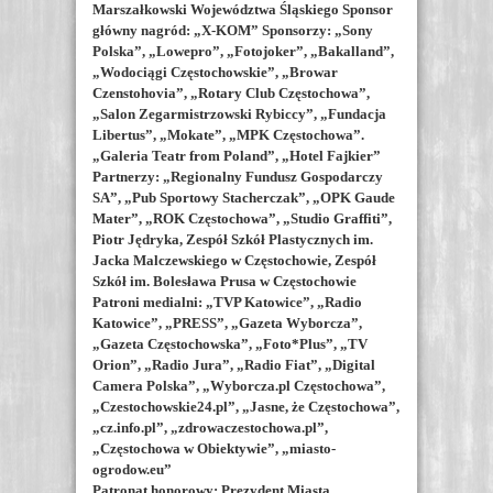
Marszałkowski Województwa Śląskiego Sponsor
główny nagród: „X-KOM” Sponsorzy: „Sony
Polska”, „Lowepro”, „Fotojoker”, „Bakalland”,
„Wodociągi Częstochowskie”, „Browar
Czenstohovia”, „Rotary Club Częstochowa”,
„Salon Zegarmistrzowski Rybiccy”, „Fundacja
Libertus”, „Mokate”, „MPK Częstochowa”.
„Galeria Teatr from Poland”, „Hotel Fajkier”
Partnerzy: „Regionalny Fundusz Gospodarczy
SA”, „Pub Sportowy Stacherczak”, „OPK Gaude
Mater”, „ROK Częstochowa”, „Studio Graffiti”,
Piotr Jędryka, Zespół Szkół Plastycznych im.
Jacka Malczewskiego w Częstochowie, Zespół
Szkół im. Bolesława Prusa w Częstochowie
Patroni medialni: „TVP Katowice”, „Radio
Katowice”, „PRESS”, „Gazeta Wyborcza”,
„Gazeta Częstochowska”, „Foto*Plus”, „TV
Orion”, „Radio Jura”, „Radio Fiat”, „Digital
Camera Polska”, „Wyborcza.pl Częstochowa”,
„Czestochowskie24.pl”, „Jasne, że Częstochowa”,
„cz.info.pl”, „zdrowaczestochowa.pl”,
„Częstochowa w Obiektywie”, „miasto-
ogrodow.eu”
Patronat honorowy: Prezydent Miasta