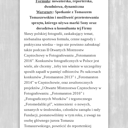
Formuła
: nowatorska, reporterska,
dwudniowa, dynamiczna
Warsztaty
: Spotkanie z Tomaszem
Tomaszewskim i możliwość przetestowania
sprzętu, którego używa marki Sony oraz
doradztwa u konsultanta tej Firmy
Sławy polskiej fotografii, zaskakujący temat,
niebanalna sportowa formuła, cenne nagrody i
praktyczna wiedza – tego nie powinno zabraknąć
także podczas II Otwartych Mistrzostw
Częstochowy w Fotografowaniu „Fotomaraton
2016”. Konkursów fotograficznych w Polsce jest
wiele, ale chcemy , żeby ten właśnie w szczególny
sposób zapadł w pamięć odbiorców. Po sukcesach
konkursów „Fotomaraton 2013” i „Fotomaraton
2014” w Częstochowie, oraz zeszłorocznych
projektów „I Otwarte Mistrzostwa Częstochowy w
Fotografowaniu. „Fotomaraton 2016” i
„Fotograficznych Wtorków” i tegorocznego
„Fotomedaliki.pl”, wzmocnieni o nowych,
uznanych w środowisku, członków zarządu i rady
Fundacji, postanowiliśmy w tym roku, z uwagi na
osobę głównego jurora Tomasza
Tomaszewskiego, powrócić do reporterskiej