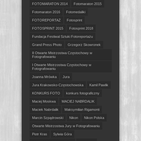
FOTOMARATON 2014
Fotomaraton 2015
Fotomaraton 2016
Fotomedaliki
FOTOREPORTAŻ
Fotosprint
FOTOSPRINT 2015
Fotosprint 2018
Fundacja Festiwal Sztuki Fotoreportażu
Grand Press Photo
Grzegorz Skowronek
II Otwarte Mistrzostwa Częstochowy w
Fotografowaniu
I Otwarte Mistrzostwa Częstochowy w
Fotografowaniu
Joanna Mrówka
Jura
Jura Krakowsko-Częstochowska
Kamil Pawlik
KONKURS FOTO
konkurs fotograficzny
Maciej Moskwa
MACIEJ NABRDALIK
Maciek Nabrdalik
Maksymilian Rigamonti
Marcin Szpądrowski
Nikon
Nikon Polska
Otwarte Mistrzostwa Jury w Fotografowaniu
Piotr Kras
Sylwia Góra