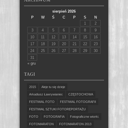
sierpień 2026
P
W
Ś
C
P
S
N
1
2
3
4
5
6
7
8
9
10
11
12
13
14
15
16
17
18
19
20
21
22
23
24
25
26
27
28
29
30
31
« gru
TAGI
2015
Aleje tu się dzieje
Arkadiusz Ławrywianiec
CZĘSTOCHOWA
FESTIWAL FOTO
FESTIWAL FOTOGRAFII
FESTIWAL SZTUKI FOTOREPORTAŻU
FOTO
FOTOGRAFIA
Fotograficzne wtorki.
FOTOMARATON
FOTOMARATON 2013